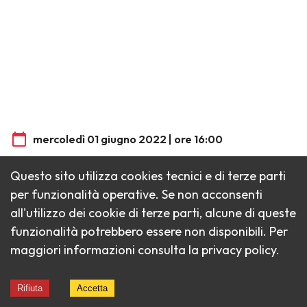
mercoledì 01 giugno 2022 | ore 16:00
Questo sito utilizza cookies tecnici e di terze parti
DUTUR CLAUN VIP
per funzionalità operative. Se non acconsenti
18^ Giornata nazionale del Naso Rosso
all
'
utilizzo dei cookie di terze parti, alcune di queste
funzionalità potrebbero essere non disponibili. Per
maggiori informazioni consulta la
privacy policy
.
Rifiuta
Accetta