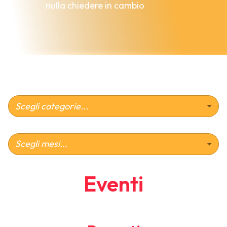
nulla chiedere in cambio
Scegli categorie...
Scegli mesi...
Eventi