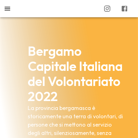
Bergamo
Capitale Italiana
del Volontariato
2022
La provincia bergamasca è
storicamente una terra di volontari, di
persone che si mettono al servizio
degli altri, silenziosamente, senza