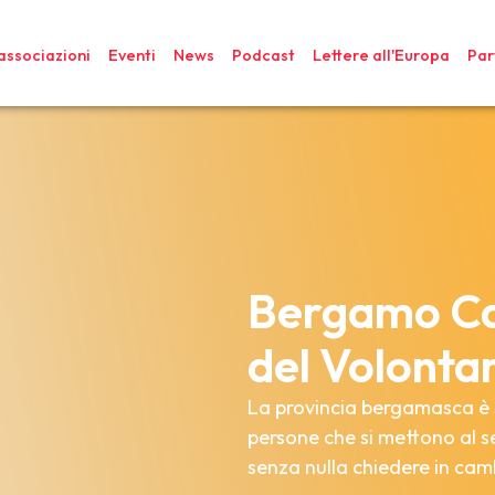
associazioni
Eventi
News
Podcast
Lettere all
'
Europa
Par
Bergamo Cap
del Volonta
La provincia bergamasca è s
persone che si mettono al se
senza nulla chiedere in cam